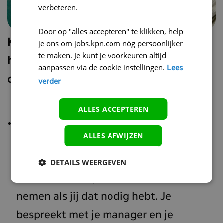
verbeteren.
Door op "alles accepteren" te klikken, help
Kom je werken bij KPN? Hieronder
je ons om jobs.kpn.com nóg persoonlijker
te maken. Je kunt je voorkeuren altijd
hebben we een aantal voordelen
aanpassen via de cookie instellingen.
Lees
opgesomd:
verder
ALLES ACCEPTEREN
We zijn trots op onze
ALLES AFWIJZEN
vakantieverlofregeling
. Geen vaste
vakantiedagen, maar de vrijheid en
DETAILS WEERGEVEN
verantwoordelijkheid om vakantie te
nemen als jij dat nodig hebt. Je
bespreekt met je manager en je