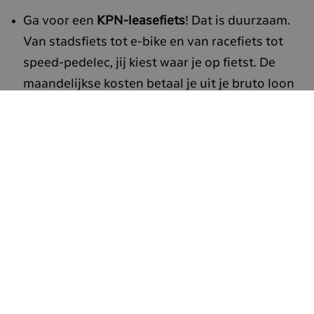
Ga voor een
KPN-leasefiets
! Dat is duurzaam.
Van stadsfiets tot e-bike en van racefiets tot
speed-pedelec, jij kiest waar je op fietst. De
maandelijkse kosten betaal je uit je bruto loon
en KPN betaalt €15 per maand mee. En je
fietskilometers vergoeden we tegen €0,40!
KPN kent
inclusieve verlofregelingen
. Zo
betalen we kortdurend zorgverlof en
aanvullend geboorteverlof volledig door, ook
voor regenbooggezinnen.