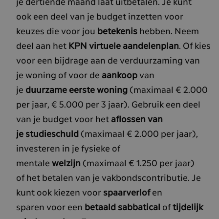
je dertiende maand laat uitbetalen. Je kunt
ook een deel van je budget inzetten voor
keuzes die voor jou
betekenis
hebben. Neem
deel aan het
KPN virtuele aandelenplan
. Of kies
voor een bijdrage aan de verduurzaming van
je woning of voor de
aankoop
van
je
duurzame eerste woning
(maximaal € 2.000
per jaar, € 5.000 per 3 jaar). Gebruik een deel
van je budget voor het
aflossen
van
je
studieschuld
(maximaal € 2.000 per jaar),
investeren in je fysieke of
mentale
welzijn
(maximaal € 1.250 per jaar)
of het betalen van je vakbondscontributie. Je
kunt ook kiezen voor
spaarverlof
en
sparen voor een
betaald sabbatical
of
tijdelijk