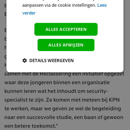
aanpassen via de cookie instellingen.
bijvoorbeeld op basis van Docker en
Lees
verder
Elasticsearch."
ALLES ACCEPTEREN
Een andere samenwerking waar Jordi trots op is,
betreft het Hack Right Program. "Vooral jonge
ALLES AFWIJZEN
hackers gaan weleens over de schreef als het
gaat om het plegen van computervredebreuk.
DETAILS WEERGEVEN
Het Team High Tech Crime van de politie heeft
samen met de Reclassering een initiatief opgezet
waar deze jongeren binnen een organisatie
kunnen leren wat het inhoudt om security-
specialist te zijn. Ze komen niet meteen bij KPN
te werken, maar we geven ze wel de begeleiding
naar een succesvolle studie, een baan of gewoon
een betere toekomst."