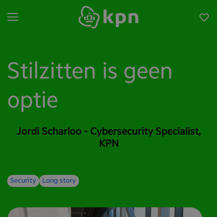
Open menu
Stilzitten is geen
optie
Jordi Scharloo - Cybersecurity Specialist,
KPN
Security
Long story