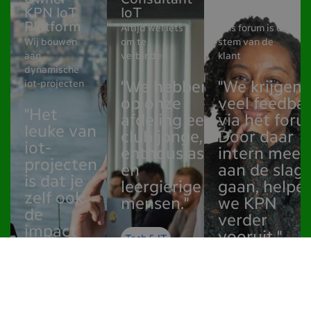
Owner
Consultant
Expert KPN
KPN IoT
IoT
Forum
Platform
Altijd wel iets
Ons forum is de
Wij bouwen
om te
stem van de
aan
verbinden
klant
dynamische
iot-projecten
"We hebben
"We krijgen
op onze
veel feedba
"Het
afdeling een
via het foru
leuke van
club jonge,
Door daar
iot-
enthousiaste
intern mee
projecten
en
aan de slag 
is dat je
leergierige
gaan, helpe
zelf ook
mensen."
we KPN
de
verder
impact
vooruit."
Tech & IT
ziet"
Long story
Tech & IT
Long story