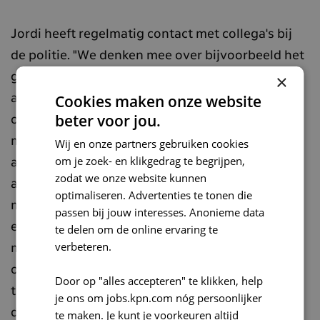
Jordi heeft regelmatig contact met collega's bij
de politie. "We denken mee over bijvoorbeeld het
gebruik van hashing-algoritmen of het
×
Cookies maken onze website
aanleveren van data. Maar de meeste winst zit in
beter voor jou.
onze 'bijvangst' uit onderzoeken. Op darknet-
marktplaatsen of binnen chatrooms met illegale
Wij en onze partners gebruiken cookies
om je zoek- en klikgedrag te begrijpen,
activiteiten worden regelmatig datadumps
zodat we onze website kunnen
aangeboden. Een van de belangrijkste taken van
optimaliseren. Advertenties te tonen die
mijn team is het zoeken naar datalekken, wat we
passen bij jouw interesses. Anonieme data
echt belangeloos doen, vanuit een
te delen om de online ervaring te
verbeteren.
maatschappelijke motivatie. We doen dit om
organisaties proactief te informeren en mensen
Door op "alles accepteren" te klikken, help
te helpen die mogelijk slachtoffer zijn van een
je ons om jobs.kpn.com nóg persoonlijker
datalek. Hier maken we ook tooling voor,
te maken. Je kunt je voorkeuren altijd