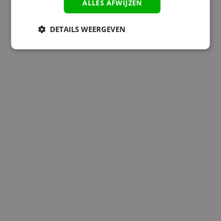
ALLES AFWIJZEN
DETAILS WEERGEVEN
Waarom doe je mee aan de Dag van de Monteur?
Meer weten?