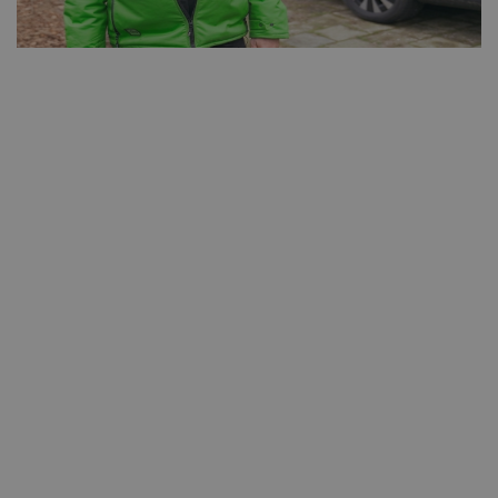
Wie ben je en wat doe je bij KPN?
Je maakte een opvallende carrièreswitch. Wat
deed je hiervoor?