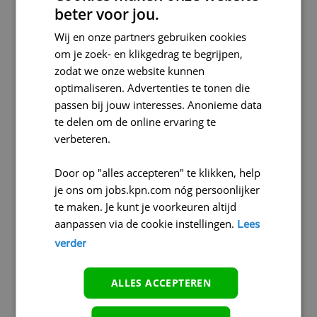
beter voor jou.
Wij en onze partners gebruiken cookies
om je zoek- en klikgedrag te begrijpen,
zodat we onze website kunnen
Wat maakt monteur zijn zo uitdagend?
optimaliseren. Advertenties te tonen die
passen bij jouw interesses. Anonieme data
te delen om de online ervaring te
verbeteren.
Door op "alles accepteren" te klikken, help
je ons om jobs.kpn.com nóg persoonlijker
Hoe kijk je naar je ontwikkeling binnen KPN?
te maken. Je kunt je voorkeuren altijd
aanpassen via de cookie instellingen.
Lees
verder
ALLES ACCEPTEREN