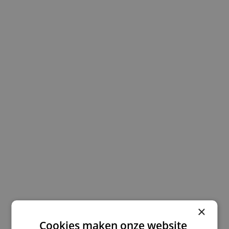
Waarom koos je voor het monteursvak?
Hoe was de overstap van keuken naar techniek?
×
Cookies maken onze website