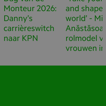
Monteur 2026:
and shape 
Danny’s
world’ - Mi
carrièreswitch
Anăstăsoai
naar KPN
rolmodel v
vrouwen in