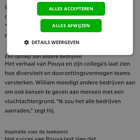
inzet maakt een verschil. Klanten laten
ALLES ACCEPTEREN
regelmatig positieve reacties achter, zoals
ALLES AFWIJZEN
“probleem goed opgelost” en “vriendelijke
monteur”.
DETAILS WEERGEVEN
Een oproep aan andere bedrijven
Het verhaal van Pouya en zijn collega’s laat zien
hoe diversiteit en doorzettingsvermogen teams
versterken. William moedigt andere bedrijven aan
om ook kansen te geven aan mensen met een
vluchtachtergrond. “Ik zou het alle bedrijven
aanraden,” zegt hij.
Inspiratie voor de toekomst
Het succes van Pouya laat zien dat