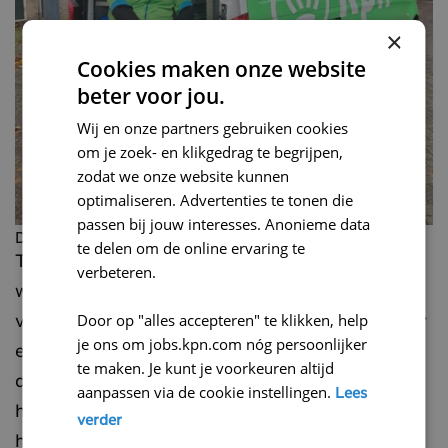
×
Cookies maken onze website
beter voor jou.
Wij en onze partners gebruiken cookies
om je zoek- en klikgedrag te begrijpen,
zodat we onze website kunnen
optimaliseren. Advertenties te tonen die
passen bij jouw interesses. Anonieme data
De kracht van diversiteit in actie
te delen om de online ervaring te
Teamleider William Sloot ziet elke dag hoe
verbeteren.
waardevol diversiteit is. Pouya’s technische
Door op "alles accepteren" te klikken, help
vaardigheden waren indrukwekkend, maar wat er
je ons om jobs.kpn.com nóg persoonlijker
echt uitspringt is zijn motivatie en
te maken. Je kunt je voorkeuren altijd
doorzettingsvermogen. “Binnen acht weken had
aanpassen via de cookie instellingen.
Lees
hij het contact met klanten onder de knie en kon
verder
hij zelfstandig aan de slag,” vertelt William. Die